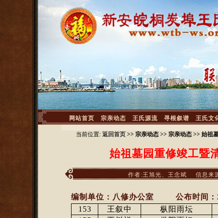
<
网站首页
宗亲动态
王氏源流
寻根叙谱
王氏文
当前位置:
返回首页
>> 宗亲动态 >> 宗亲动态 >>
始祖墓园重修竣工暨
作者:王旭光、王念斌
信息来
编制单位：八修办公室
公布时间：
153
王叙中
枞阳雨坛