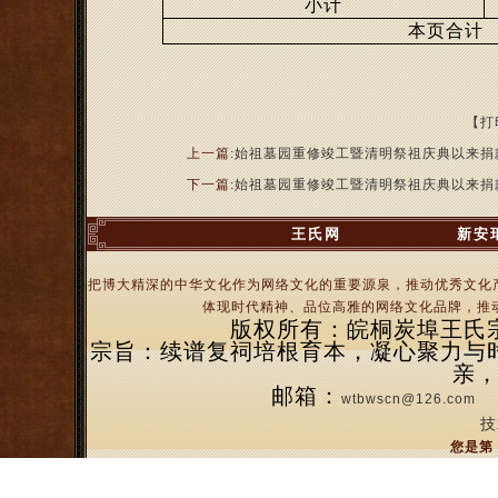
小计
本页合计
【打
上一篇:
始祖墓园重修竣工暨清明祭祖庆典以来捐
下一篇:
始祖墓园重修竣工暨清明祭祖庆典以来捐
王氏网
新安
把博大精深的中华文化作为网络文化的重要源泉，推动优秀文化
体现时代精神、品位高雅的网络文化品牌，推动
版权所有：皖桐炭埠王氏宗亲
宗旨：续谱复祠培根育本，凝心聚力与
亲
邮箱：
wtbwscn@126.com
技
您是第 