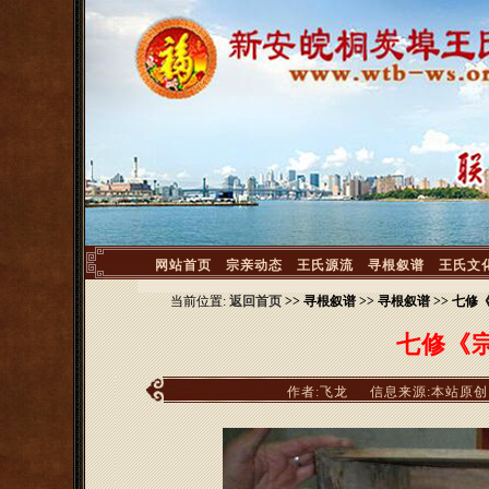
<
网站首页
宗亲动态
王氏源流
寻根叙谱
王氏文
当前位置:
返回首页
>> 寻根叙谱 >> 寻根叙谱 >> 
七修《
作者:飞龙
信息来源:本站原创