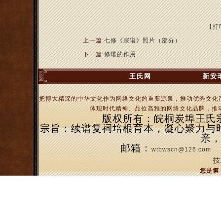
【打
上一篇:
七修《宗谱》照片（部分）
下一篇:
修谱的作用
王氏网
新安
把博大精深的中华文化作为网络文化的重要源泉，推动优秀文化
体现时代精神、品位高雅的网络文化品牌，推动
版权所有：皖桐炭埠王氏宗亲
宗旨：续谱复祠培根育本，凝心聚力与
亲
邮箱：
wtbwscn@126.com
技
您是第 