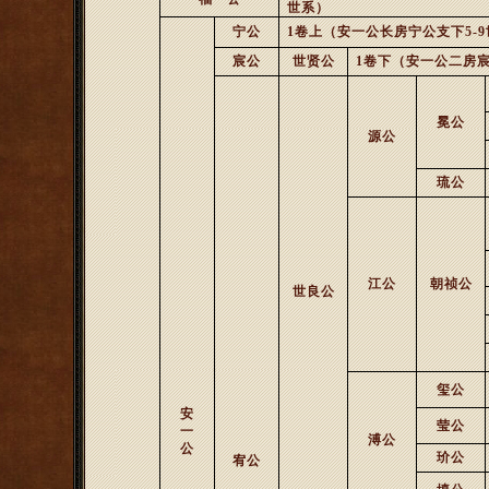
世系）
宁公
1
卷上（安一公长房宁公支下
5-9
宸公
世贤公
1
卷下（安一公二房
冕公
源公
琉公
江公
朝祯公
世良公
玺公
安
莹公
一
溥公
公
玠公
宥公