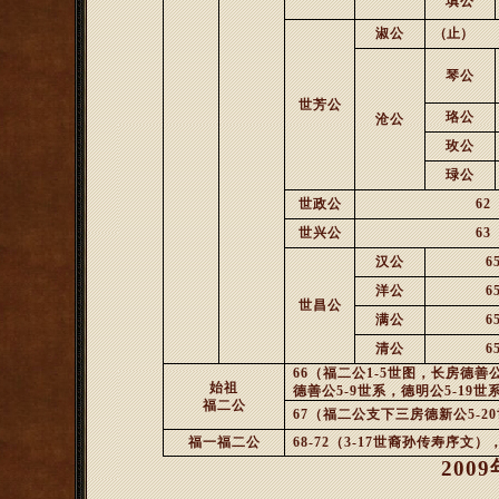
填公
淑公
（止）
琴公
世芳公
珞公
沧公
玫公
琭公
世政公
62
世兴公
63
汉公
6
洋公
6
世昌公
满公
6
清公
6
66
（福二公
1-5
世图，长房德善
始祖
德善公
5-9
世系，德明公
5-19
世
福二公
67
（福二公支下三房德新公
5-2
福一福二公
68-72
（3-17世裔孙传寿序文）
200