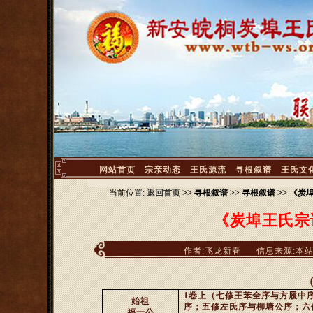
<
网站首页
宗亲动态
王氏源流
寻根叙谱
王氏文
当前位置:
返回首页
>> 寻根叙谱 >> 寻根叙谱 >> 
《炭埠王氏宗
作者:飞龙新春
信息来源:本
（
1
卷上（七修王苯全序与方履中
始祖
序；五修左氏序与柳塘公序；六
福一公