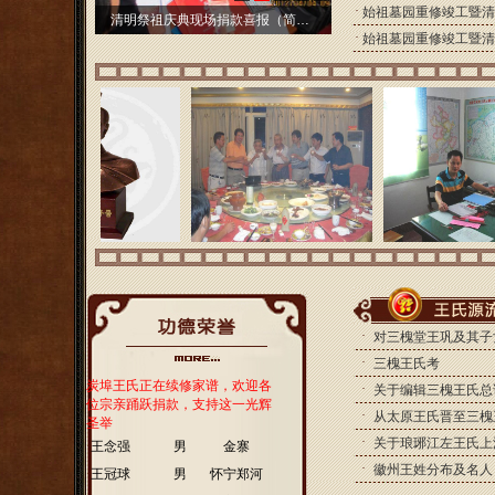
·
始祖墓园重修竣工暨清
始祖墓园重修竣工暨清明祭祖庆典剪影
清明祭祖庆典现场捐款喜报（简报十一）
·
始祖墓园重修竣工暨清
·
对三槐堂王巩及其子
·
三槐王氏考
炭埠王氏正在续修家谱，欢迎各
·
关于编辑三槐王氏总
位宗亲踊跃捐款，支持这一光辉
·
从太原王氏晋至三槐
圣举
·
关于琅琊江左王氏上
·
王念强
男
金寨
·
徽州王姓分布及名人
·
王冠球
男
怀宁郑河