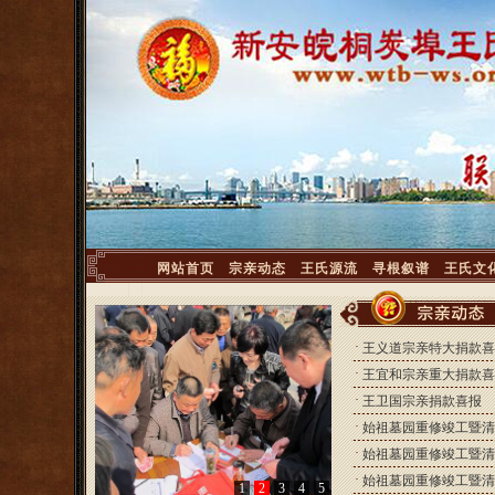
<
网站首页
宗亲动态
王氏源流
寻根叙谱
王氏文
·
王义道宗亲特大捐款喜
·
王宜和宗亲重大捐款喜
·
王卫国宗亲捐款喜报
·
始祖墓园重修竣工暨清
·
始祖墓园重修竣工暨清
·
始祖墓园重修竣工暨清
1
2
3
4
5