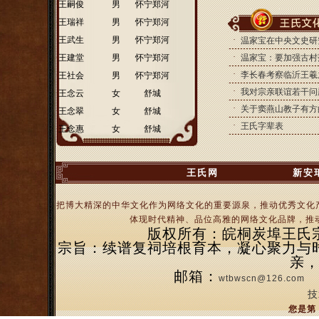
·
王嗣俊
男
怀宁郑河
·
王瑞祥
男
怀宁郑河
·
王武生
男
怀宁郑河
·
温家宝在中央文史研究
·
·
王建堂
男
怀宁郑河
温家宝：要加强古村落
·
李长春考察临沂王羲
·
王社会
男
怀宁郑河
·
我对宗亲联谊若干问
·
王念云
女
舒城
·
关于窦燕山教子有方
·
王念翠
女
舒城
·
王氏字辈表
·
王念惠
女
舒城
王氏网
新安
把博大精深的中华文化作为网络文化的重要源泉，推动优秀文化
体现时代精神、品位高雅的网络文化品牌，推动
版权所有：皖桐炭埠王氏宗亲
宗旨：续谱复祠培根育本，凝心聚力与
亲
邮箱：
wtbwscn@126.com
技
您是第 